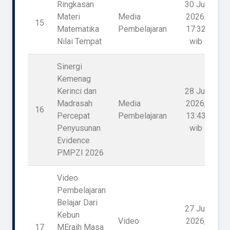
Ringkasan
30 Jul
Materi
Media
2026,
15
1
Matematika
Pembelajaran
17:32
Nilai Tempat
wib
Sinergi
Kemenag
Kerinci dan
28 Jul
Madrasah
Media
2026,
16
Percepat
Pembelajaran
13:43
Penyusunan
wib
Evidence
PMPZI 2026
Video
Pembelajaran
Belajar Dari
27 Jul
Kebun
Video
2026,
17
MEraih Masa