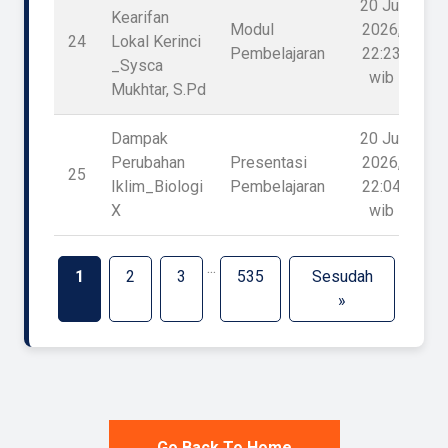
20 Jul
Kearifan
Modul
2026,
24
Lokal Kerinci
Pembelajaran
22:23
_Sysca
wib
Mukhtar, S.Pd
Dampak
20 Jul
Perubahan
Presentasi
2026,
25
1
Iklim_Biologi
Pembelajaran
22:04
X
wib
...
1
2
3
535
Sesudah
»
Go Back To Home