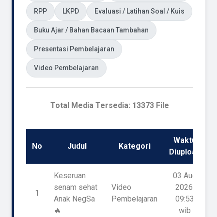
RPP
LKPD
Evaluasi / Latihan Soal / Kuis
Buku Ajar / Bahan Bacaan Tambahan
Presentasi Pembelajaran
Video Pembelajaran
Total Media Tersedia: 13373 File
Waktu
No
Judul
Kategori
D
Diupload
Keseruan
03 Aug
senam sehat
Video
2026,
1
Anak NegSa
Pembelajaran
09:53
🔥
wib