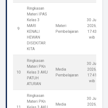
Ringkasan
Materi IPAS
Kelas 3
30 Jul
MARI
Materi
2026,
9
1
KENALI
Pembelajaran
17:43
HEWAN
wib
DISEKITAR
KITA
Ringkasan
30 Jul
Materi PKn
Media
2026,
10
Kelas 3 AKU
Pembelajaran
17:41
PATUH
wib
ATURAN
Ringkasan
30 Jul
Materi PKn
Media
2026,
11
Kelas 3 AKU
1