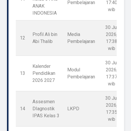
Pembelajaran
17:40
ANAK
wib
INDONESIA
30 Jul
Profil Ali bin
Media
2026,
12
Abi Thalib
Pembelajaran
17:38
wib
30 Jul
Kalender
Modul
2026,
13
Pendidikan
1
Pembelajaran
17:37
2026 2027
wib
30 Jul
Assesmen
2026,
14
DIagnostik
LKPD
1
17:35
IPAS Kelas 3
wib