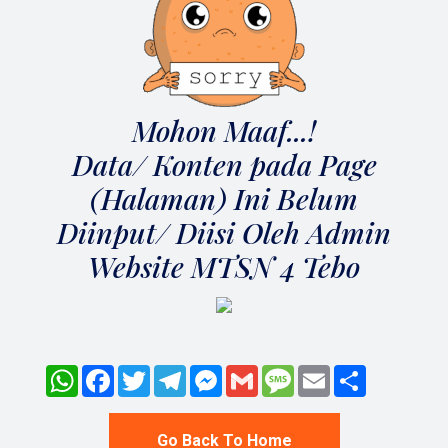
Mohon Maaf...!
Data/ Konten pada Page
(Halaman) Ini Belum
Diinput/ Diisi Oleh Admin
Website MTSN 4 Tebo
WhatsApp
Facebook
Twitter
Telegram
Messenger
Gmail
Message
Email
Share
Go Back To Home