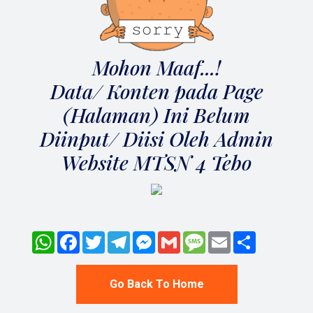
Mohon Maaf...!
Data/ Konten pada Page
(Halaman) Ini Belum
Diinput/ Diisi Oleh Admin
Website MTSN 4 Tebo
WhatsApp
Facebook
Twitter
Telegram
Messenger
Gmail
Message
Email
Share
Go Back To Home