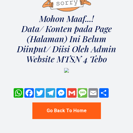
Mohon Maaf...!
Data/ Konten pada Page
(Halaman) Ini Belum
Diinput/ Diisi Oleh Admin
Website MTSN 4 Tebo
WhatsApp
Facebook
Twitter
Telegram
Messenger
Gmail
Message
Email
Share
Go Back To Home